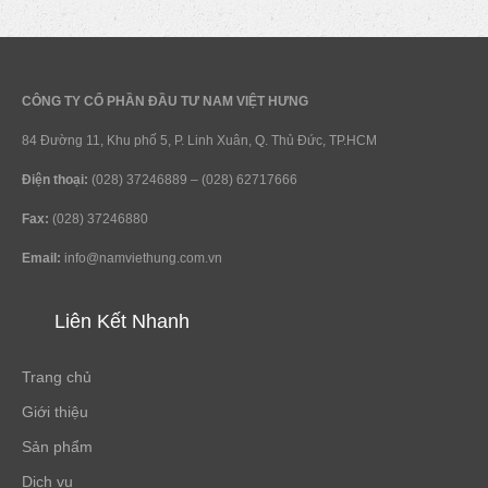
CÔNG TY CỔ PHẦN ĐẦU TƯ NAM VIỆT HƯNG
84 Đường 11, Khu phố 5, P. Linh Xuân, Q. Thủ Đức, TP.HCM
Điện thoại:
(028) 37246889 – (028) 62717666
Fax:
(028) 37246880
Email:
info@namviethung.com.vn
Liên Kết Nhanh
Trang chủ
Giới thiệu
Sản phẩm
Dịch vụ