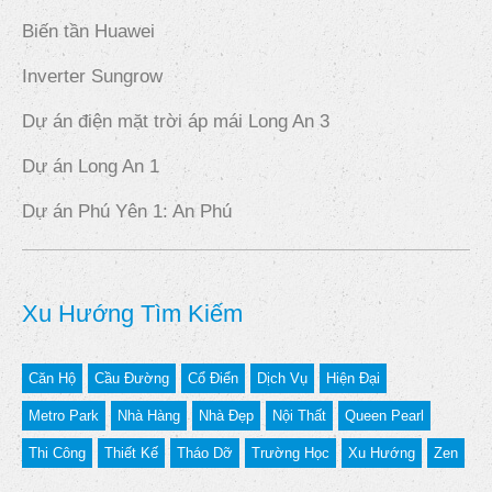
Biến tần Huawei
Inverter Sungrow
Dự án điện mặt trời áp mái Long An 3
Dự án Long An 1
Dự án Phú Yên 1: An Phú
Xu Hướng Tìm Kiếm
Căn Hộ
Cầu Đường
Cổ Điển
Dịch Vụ
Hiện Đại
Metro Park
Nhà Hàng
Nhà Đẹp
Nội Thất
Queen Pearl
Thi Công
Thiết Kế
Tháo Dỡ
Trường Học
Xu Hướng
Zen