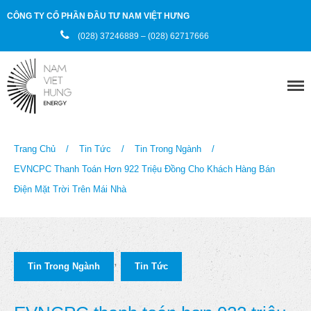
CÔNG TY CỔ PHẦN ĐẦU TƯ NAM VIỆT HƯNG
(028) 37246889 – (028) 62717666
Trang chủ
Giới thiệu
Trang Chủ
/
Tin Tức
/
Tin Trong Ngành
/
Sản phẩm
EVNCPC Thanh Toán Hơn 922 Triệu Đồng Cho Khách Hàng Bán
Điện Mặt Trời Trên Mái Nhà
Dịch vụ
Dự án
,
Tin Trong Ngành
Tin Tức
Đối tác