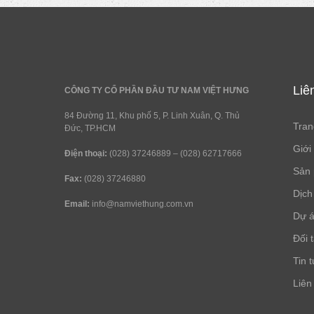
Liê
CÔNG TY CỔ PHẦN ĐẦU TƯ NAM VIỆT HƯNG
84 Đường 11, Khu phố 5, P. Linh Xuân, Q. Thủ
Tran
Đức, TP.HCM
Giới
Điện thoại:
(028) 37246889 – (028) 62717666
Sản
Fax:
(028) 37246880
Dịch
Email:
info@namviethung.com.vn
Dự 
Đối 
Tin 
Liên