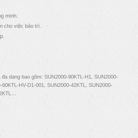
.
ng minh.
 cho việc bảo trì.
p.
há đa dạng bao gồm: SUN2000-90KTL-H1, SUN2000-
-60KTL-HV-D1-001, SUN2000-42KTL, SUN2000-
12KTL…