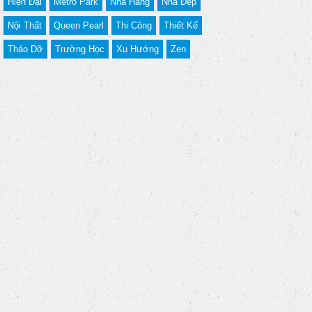
Hiện Đại
Metro Park
Nhà Hàng
Nhà Đẹp
Nội Thất
Queen Pearl
Thi Công
Thiết Kế
Tháo Dỡ
Trường Học
Xu Hướng
Zen