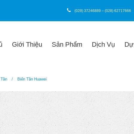
(028) 37246889 – (028) 62717666
ủ
Giới Thiệu
Sản Phẩm
Dịch Vụ
Dự
 Tần
/
Biến Tần Huawei