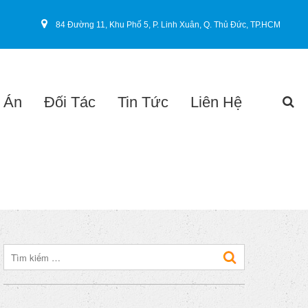
84 Đường 11, Khu Phố 5, P. Linh Xuân, Q. Thủ Đức, TP.HCM
 Án
Đối Tác
Tin Tức
Liên Hệ