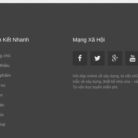
n Kết Nhanh
Mạng Xã Hội
g chủ
 thiệu
 phẩm
Hỏi đáp online về xây dựng, tư vấn nh
mắc về xây dựng, thiết kế nhà cửa – v
 vụ
Tư vấn trực tuyến miễn phí.
án
tác
tức
 hệ