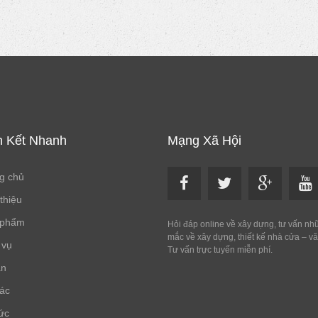
n Kết Nhanh
Mạng Xã Hội
g chủ
 thiệu
 phẩm
Hỏi đáp online về xây dựng, tư vấn nh
mắc về xây dựng, thiết kế nhà cửa – v
 vụ
Tư vấn trực tuyến miễn phí.
án
tác
tức