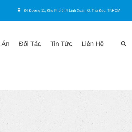
84 Đường 11, Khu Phố 5, P. Linh Xuân, Q. Thủ Đức, TP.HCM
 Án
Đối Tác
Tin Tức
Liên Hệ