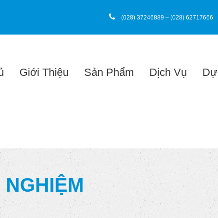
(028) 37246889 – (028) 62717666
ủ
Giới Thiệu
Sản Phẩm
Dịch Vụ
Dự
H NGHIỆM