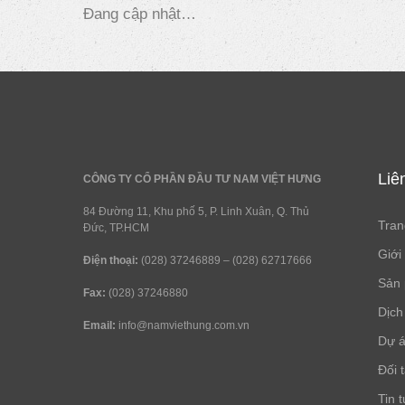
Đang cập nhật…
Liê
CÔNG TY CỔ PHẦN ĐẦU TƯ NAM VIỆT HƯNG
84 Đường 11, Khu phố 5, P. Linh Xuân, Q. Thủ
Tran
Đức, TP.HCM
Giới
Điện thoại:
(028) 37246889 – (028) 62717666
Sản
Fax:
(028) 37246880
Dịch
Email:
info@namviethung.com.vn
Dự 
Đối 
Tin 