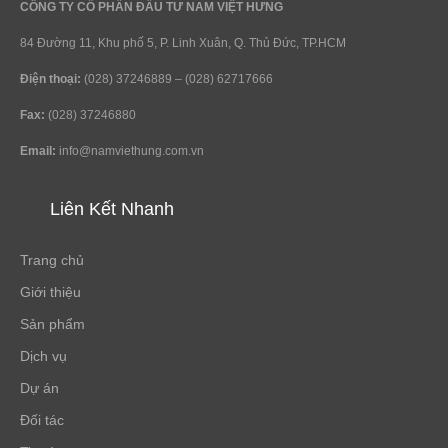
CÔNG TY CỔ PHẦN ĐẦU TƯ NAM VIỆT HƯNG
84 Đường 11, Khu phố 5, P. Linh Xuân, Q. Thủ Đức, TP.HCM
Điện thoại:
(028) 37246889 – (028) 62717666
Fax:
(028) 37246880
Email:
info@namviethung.com.vn
Liên Kết Nhanh
Trang chủ
Giới thiệu
Sản phẩm
Dịch vụ
Dự án
Đối tác