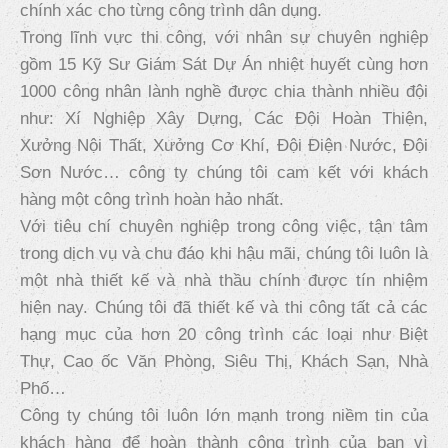
chính xác cho từng công trình dân dụng.
Tin tức
Trong lĩnh vực thi công, với nhân sự chuyên nghiệp
gồm 15 Kỹ Sư Giám Sát Dự Án nhiệt huyết cùng hơn
Liên hệ
1000 công nhân lành nghề được chia thành nhiều đội
như: Xí Nghiệp Xây Dựng, Các Đội Hoàn Thiện,
Xưởng Nội Thất, Xưởng Cơ Khí, Đội Điện Nước, Đội
Sơn Nước… công ty chúng tôi cam kết với khách
hàng một công trình hoàn hảo nhất.
Với tiêu chí chuyên nghiệp trong công việc, tận tâm
trong dịch vụ và chu đáo khi hậu mãi, chúng tôi luôn là
một nhà thiết kế và nhà thầu chính được tín nhiệm
hiện nay. Chúng tôi đã thiết kế và thi công tất cả các
hạng mục của hơn 20 công trình các loại như Biệt
Thự, Cao ốc Văn Phòng, Siêu Thị, Khách Sạn, Nhà
Phố…
Công ty chúng tôi luôn lớn mạnh trong niềm tin của
khách hàng để hoàn thành công trình của bạn vì